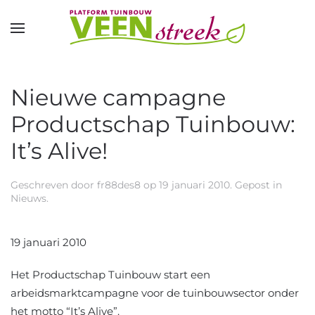
Overslaan en naar de inhoud gaan
Nieuwe campagne
Productschap Tuinbouw:
It’s Alive!
Geschreven door
fr88des8
op
19 januari 2010
. Gepost in
Nieuws
.
19 januari 2010
Het Productschap Tuinbouw start een
arbeidsmarktcampagne voor de tuinbouwsector onder
het motto “It’s Alive”.