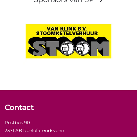
Contact
Postbus 90
2371 AB Roelofarendsveen