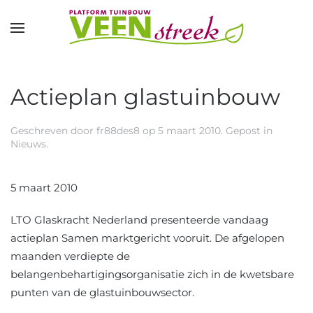
Overslaan en naar de inhoud gaan
Actieplan glastuinbouw
Geschreven door
fr88des8
op
5 maart 2010
. Gepost in
Nieuws
.
5 maart 2010
LTO Glaskracht Nederland presenteerde vandaag
actieplan Samen marktgericht vooruit. De afgelopen
maanden verdiepte de
belangenbehartigingsorganisatie zich in de kwetsbare
punten van de glastuinbouwsector.