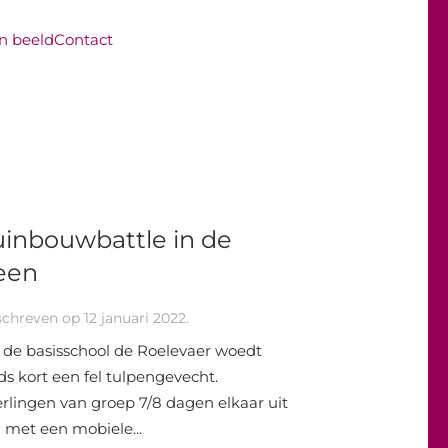
in beeld
Contact
uinbouwbattle in de
een
schreven op
12 januari 2022
.
de basisschool de Roelevaer woedt
ds kort een fel tulpengevecht.
rlingen van groep 7/8 dagen elkaar uit
met een mobiele...