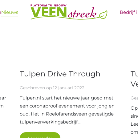
e
Nieuws
Bedrijf 
Tulpen Drive Through
T
V
Geschreven op
12 januari 2022
.
aar
Tulpen.nl start het nieuwe jaar goed met
Ge
om
een coronaproof evenement voor jong en
Op 
oud. Het in Roelofarendsveen gevestigde
sin
tulpenverwerkingsbedrijf...
Lee
om 