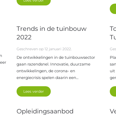
Lees verder
Trends in de tuinbouw
T
2022
T
Geschreven op
12 januari 2022
.
Ge
in
De ontwikkelingen in de tuinbouwsector
Pla
eer
gaan razendsnel. Innovatie, duurzame
sa
ontwikkelingen, de corona- en
uit
energiecrisis spelen daarin een...
gem
Lees verder
Opleidingsaanbod
V