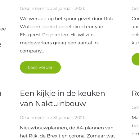
Geschreven op
31 januari 2021
.
Ge
We werden op het spoor gezet door Rob
Cor
Wubben, operationeel directeur van
aan
wee
Elstgeest Potplanten. Hij wil zijn
ook
n
medewerkers graag een aantal in-
kun
2
company...
Lees verder
n
Een kijkje in de keuken
R
van Naktuinbouw
Ge
Ma
Geschreven op
31 januari 2021
.
bes
Nieuwbouwplannen, de A4-plannen van
om 
het Rijk, de Brexit en corona. Zomaar wat