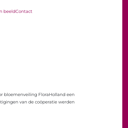
in beeld
Contact
oor bloemenveiling FloraHolland een
estigingen van de coöperatie werden