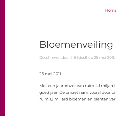
Hom
Overslaan en naar de inhoud gaan
Bloemenveiling 
Geschreven door
fr88des8
op
25 mei 2011
25 mei 2011
Met een jaaromzet van ruim 4,1 miljard
goed jaar. De omzet nam vooral door pri
ruim 12 miljard bloemen en planten ver