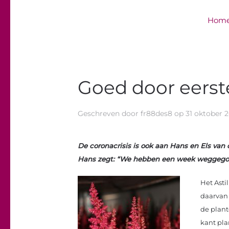
Hom
Overslaan en naar de inhoud gaan
Goed door eers
Geschreven door
fr88des8
op
31 oktober 
De coronacrisis is ook aan Hans en Els van
Hans zegt: “We hebben een week weggegoo
Het Asti
daarvan 
de plant
kant pla