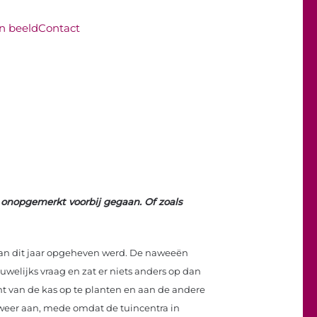
in beeld
Contact
 onopgemerkt voorbij gegaan. Of zoals
 van dit jaar opgeheven werd. De naweeën
welijks vraag en zat er niets anders op dan
nt van de kas op te planten en aan de andere
l weer aan, mede omdat de tuincentra in