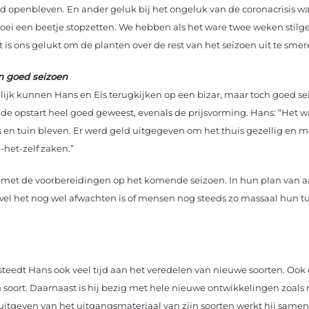
d openbleven. En ander geluk bij het ongeluk van de coronacrisis w
oei een beetje stopzetten. We hebben als het ware twee weken stilge
 is ons gelukt om de planten over de rest van het seizoen uit te smer
n goed seizoen
lijk kunnen Hans en Els terugkijken op een bizar, maar toch goed se
de opstart heel goed geweest, evenals de prijsvorming. Hans: “Het 
 en tuin bleven. Er werd geld uitgegeven om het thuis gezellig en mo
het-zelf zaken.”
g met de voorbereidingen op het komende seizoen. In hun plan van a
wel het nog wel afwachten is of mensen nog steeds zo massaal hun tu
teedt Hans ook veel tijd aan het veredelen van nieuwe soorten. Ook d
 soort. Daarnaast is hij bezig met hele nieuwe ontwikkelingen zoals
en uitgeven van het uitgangsmateriaal van zijn soorten werkt hij same