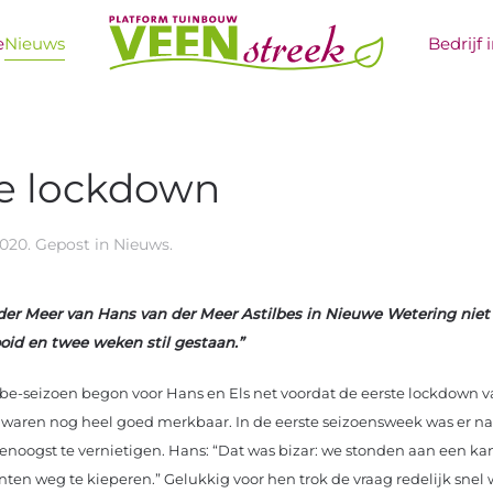
e
Nieuws
Bedrijf 
te lockdown
2020
. Gepost in
Nieuws
.
 der Meer van Hans van der Meer Astilbes in Nieuwe Wetering niet
id en twee weken stil gestaan.”
lbe-seizoen begon voor Hans en Els net voordat de eerste lockdown
waren nog heel goed merkbaar. In de eerste seizoensweek was er nau
enoogst te vernietigen. Hans: “Dat was bizar: we stonden aan een ka
nten weg te kieperen.” Gelukkig voor hen trok de vraag redelijk sne