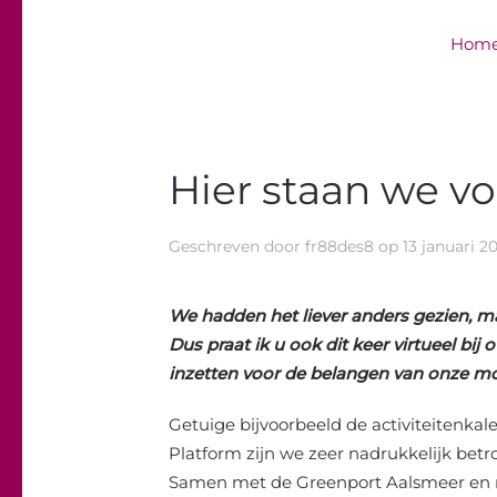
Hom
Overslaan en naar de inhoud gaan
Hier staan we vo
Geschreven door
fr88des8
op
13 januari 2
We hadden het liever anders gezien, ma
Dus praat ik u ook dit keer virtueel bij
inzetten voor de belangen van onze mo
Getuige bijvoorbeeld de activiteitenkal
Platform zijn we zeer nadrukkelijk betr
Samen met de Greenport Aalsmeer en m