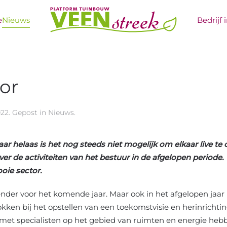
e
Nieuws
Bedrijf 
or
022
. Gepost in
Nieuws
.
ar helaas is het nog steeds niet mogelijk om elkaar live t
 over de activiteiten van het bestuur in de afgelopen periode.
oie sector.
ender voor het komende jaar. Maar ook in het afgelopen jaar
okken bij het opstellen van een toekomstvisie en herinricht
et specialisten op het gebied van ruimten en energie he