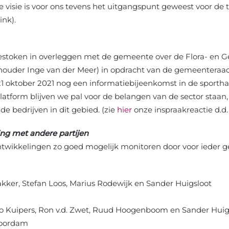
visie is voor ons tevens het uitgangspunt geweest voor de to
nk).
estoken in overleggen met de gemeente over de Flora- en 
thouder Inge van der Meer) in opdracht van de gemeenteraad
oktober 2021 nog een informatiebijeenkomst in de sporthal e
latform blijven we pal voor de belangen van de sector staan,
de bedrijven in dit gebied. (zie
hier
onze inspraakreactie d.d. 1
ng met andere partijen
ontwikkelingen zo goed mogelijk monitoren door voor ieder 
akker, Stefan Loos, Marius Rodewijk en Sander Huigsloot
rco Kuipers, Ron v.d. Zwet, Ruud Hoogenboom en Sander Huig
Noordam