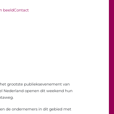
in beeld
Contact
is het grootste publieksevenement van
eel Nederland openen dit weekend hun
otaweg.
illen de ondernemers in dit gebied met