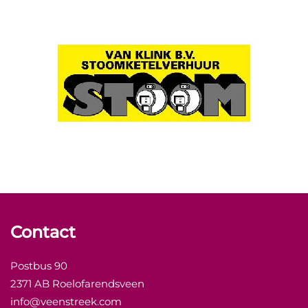
Contact
Postbus 90
2371 AB Roelofarendsveen
info@veenstreek.com