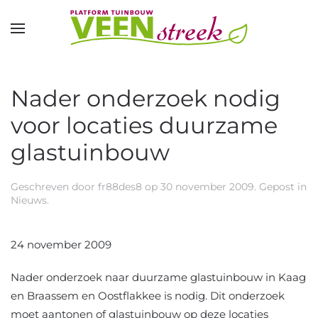
Overslaan en naar de inhoud gaan
Nader onderzoek nodig
voor locaties duurzame
glastuinbouw
Geschreven door
fr88des8
op
30 november 2009
. Gepost in
Nieuws
.
24 november 2009
Nader onderzoek naar duurzame glastuinbouw in Kaag
en Braassem en Oostflakkee is nodig. Dit onderzoek
moet aantonen of glastuinbouw op deze locaties