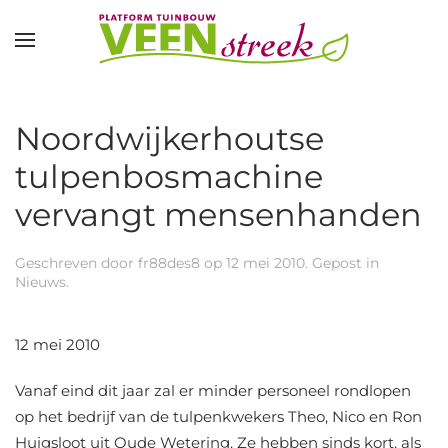
Overslaan en naar de inhoud gaan
Noordwijkerhoutse
tulpenbosmachine
vervangt mensenhanden
Geschreven door
fr88des8
op
12 mei 2010
. Gepost in
Nieuws
.
12 mei 2010
Vanaf eind dit jaar zal er minder personeel rondlopen
op het bedrijf van de tulpenkwekers Theo, Nico en Ron
Huigsloot uit Oude Wetering. Ze hebben sinds kort, als