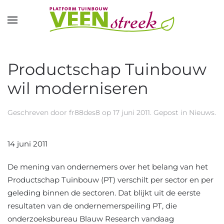
Overslaan en naar de inhoud gaan
Productschap Tuinbouw
wil moderniseren
Geschreven door
fr88des8
op
17 juni 2011
. Gepost in
Nieuws
.
14 juni 2011
De mening van ondernemers over het belang van het
Productschap Tuinbouw (PT) verschilt per sector en per
geleding binnen de sectoren. Dat blijkt uit de eerste
resultaten van de ondernemerspeiling PT, die
onderzoeksbureau Blauw Research vandaag