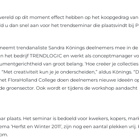
wereld op dit moment effect hebben op het koopgedrag van
 u dan snel aan voor het trendseminar die plaatsvindt bij Pr
i neemt trendanaliste Sandra Könings deelnemers mee in d
van het bedrijf TRENDLOGIC en werkt als conceptmanager v
sumentgerichtheid van groot belang. ‘Hoe creëer je collecti
. “Met creativiteit kun je je onderscheiden,” aldus Könings. “D
 het FloraHolland College doen deelnemers nieuwe ideeën op.
de groensector. Ook wordt er tijdens de workshop aandacht
ar plaats. Het seminar is bedoeld voor kwekers, kopers, mar
ma ‘Herfst en Winter 2011’, zijn nog een aantal plekken vrij.
com.