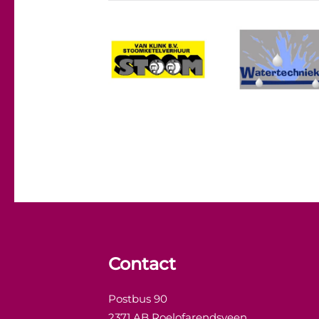
Contact
Postbus 90
2371 AB Roelofarendsveen