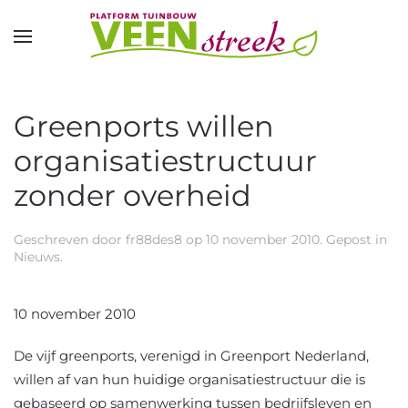
Overslaan en naar de inhoud gaan
Greenports willen
organisatiestructuur
zonder overheid
Geschreven door
fr88des8
op
10 november 2010
. Gepost in
Nieuws
.
10 november 2010
De vijf greenports, verenigd in Greenport Nederland,
willen af van hun huidige organisatiestructuur die is
gebaseerd op samenwerking tussen bedrijfsleven en