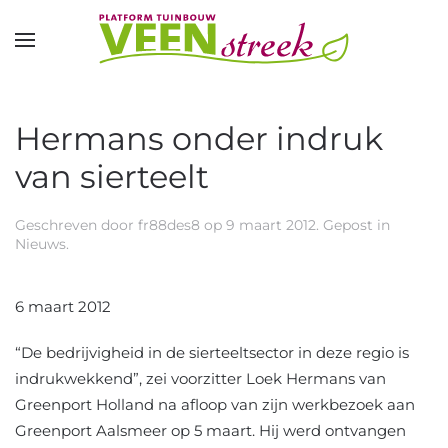
Overslaan en naar de inhoud gaan
Hermans onder indruk
van sierteelt
Geschreven door
fr88des8
op
9 maart 2012
. Gepost in
Nieuws
.
6 maart 2012
“De bedrijvigheid in de sierteeltsector in deze regio is
indrukwekkend”, zei voorzitter Loek Hermans van
Greenport Holland na afloop van zijn werkbezoek aan
Greenport Aalsmeer op 5 maart. Hij werd ontvangen