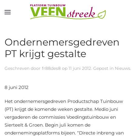
Overslaan en naar de inhoud gaan
Ondernemersgedreven
PT krijgt gestalte
Geschreven door
fr88des8
op
11 juni 2012
. Gepost in
Nieuws
.
8 juni 2012
Het ondernemersgedreven Productschap Tuinbouw
(PT) krijgt de komende weken gestalte. Medio juni
vergaderen de commissies Voedingstuinbouw en
Sierteelt & Groen. Begin juli komen de
ondernemingsplatforms bijeen. “Directe inbreng van