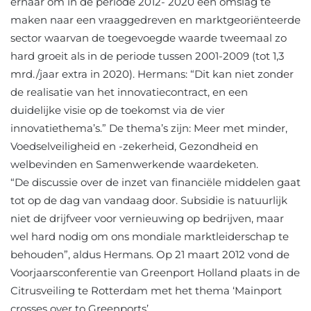
ernaar om in de periode 2012- 2020 een omslag te
maken naar een vraaggedreven en marktgeoriënteerde
sector waarvan de toegevoegde waarde tweemaal zo
hard groeit als in de periode tussen 2001-2009 (tot 1,3
mrd./jaar extra in 2020). Hermans: “Dit kan niet zonder
de realisatie van het innovatiecontract, en een
duidelijke visie op de toekomst via de vier
innovatiethema’s.” De thema’s zijn: Meer met minder,
Voedselveiligheid en -zekerheid, Gezondheid en
welbevinden en Samenwerkende waardeketen.
“De discussie over de inzet van financiële middelen gaat
tot op de dag van vandaag door. Subsidie is natuurlijk
niet de drijfveer voor vernieuwing op bedrijven, maar
wel hard nodig om ons mondiale marktleiderschap te
behouden”, aldus Hermans. Op 21 maart 2012 vond de
Voorjaarsconferentie van Greenport Holland plaats in de
Citrusveiling te Rotterdam met het thema ‘Mainport
crosses over to Greenports’.