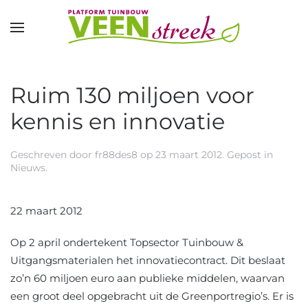
Overslaan en naar de inhoud gaan
Ruim 130 miljoen voor
kennis en innovatie
Geschreven door
fr88des8
op
23 maart 2012
. Gepost in
Nieuws
.
22 maart 2012
Op 2 april ondertekent Topsector Tuinbouw &
Uitgangsmaterialen het innovatiecontract. Dit beslaat
zo’n 60 miljoen euro aan publieke middelen, waarvan
een groot deel opgebracht uit de Greenportregio’s. Er is