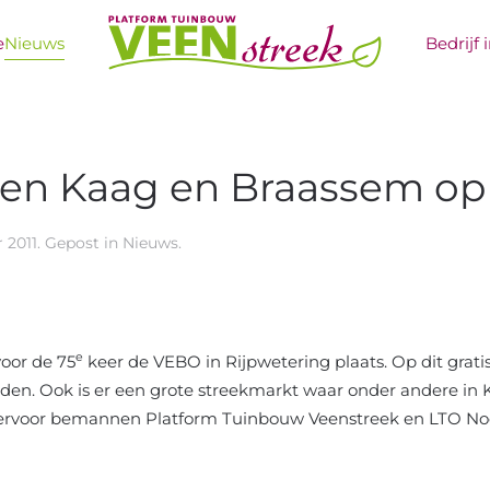
e
Nieuws
Bedrijf 
ten Kaag en Braassem op
 2011
. Gepost in
Nieuws
.
e
oor de 75
keer de VEBO in Rijpwetering plaats. Op dit gra
den. Ook is er een grote streekmarkt waar onder andere in
Hiervoor bemannen Platform Tuinbouw Veenstreek en LTO N