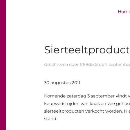
Hom
Overslaan en naar de inhoud gaan
Sierteeltproduc
Geschreven door
fr88des8
op
2 september
30 augustus 2011
Komende zaterdag 3 september vindt v
keurwedstrijden van kaas en vee gehou
sierteeltproducten verkocht worden. 
stand.