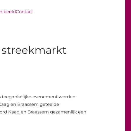
in beeld
Contact
 streekmarkt
tis toegankelijke evenement worden
 Kaag en Braassem geteelde
oord Kaag en Braassem gezamenlijk een