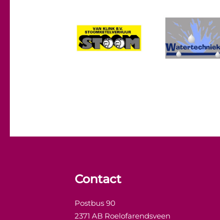
Contact
Postbus 90
2371 AB Roelofarendsveen