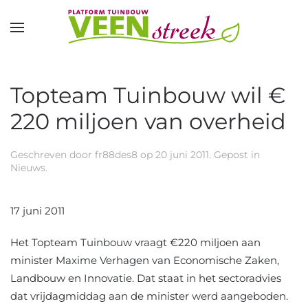
Overslaan en naar de inhoud gaan
Topteam Tuinbouw wil €
220 miljoen van overheid
Geschreven door
fr88des8
op
20 juni 2011
. Gepost in
Nieuws
.
17 juni 2011
Het Topteam Tuinbouw vraagt €220 miljoen aan
minister Maxime Verhagen van Economische Zaken,
Landbouw en Innovatie. Dat staat in het sectoradvies
dat vrijdagmiddag aan de minister werd aangeboden.